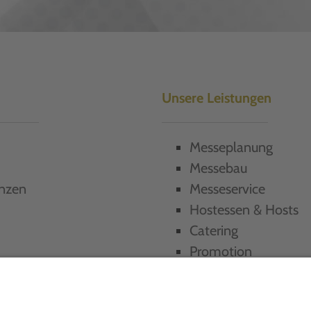
Unsere Leistungen
Messeplanung
Messebau
nzen
Messeservice
Hostessen & Hosts
Catering
Promotion