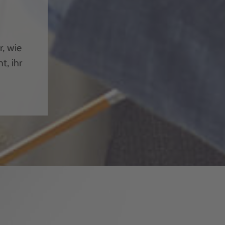
r, wie
t, ihr