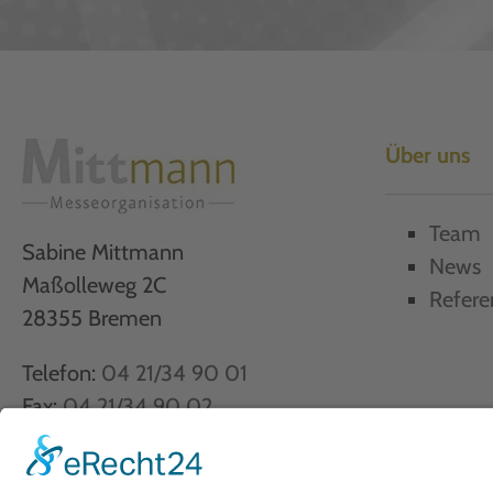
Über uns
Team
Sabine Mittmann
News
Maßolleweg 2C
Refere
28355 Bremen
Telefon:
04 21/34 90 01
Fax:
04 21/34 90 02