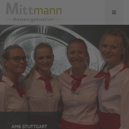
CONTROL STUTTGART
AMB STUTTGART
BAU MÜNCHEN