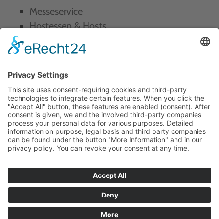
Messeservice
Hostessen & Hosts
Catering
Promotion
Portal
Jobs
Bewerbungsformular
Mitarbeiter
KONTAKT
AGB
IMPRESSUM
DATENSCHUTZ